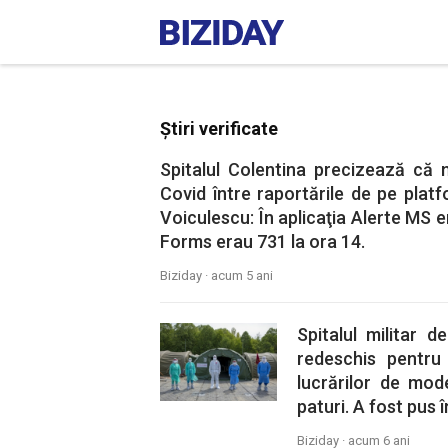
Știri verificate
Spitalul Colentina precizează că
Covid între raportările de pe pla
Voiculescu: În aplicaţia Alerte MS 
Forms erau 731 la ora 14.
Biziday ·
acum 5 ani
Spitalul militar 
redeschis pentru
lucrărilor de mod
paturi. A fost pus 
Biziday ·
acum 6 ani