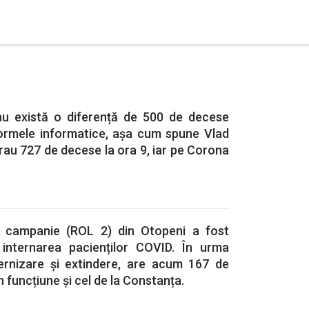
 nu există o diferență de 500 de decese
tformele informatice, așa cum spune Vlad
erau 727 de decese la ora 9, iar pe Corona
de campanie (ROL 2) din Otopeni a fost
 internarea pacienților COVID. În urma
ernizare și extindere, are acum 167 de
în funcțiune și cel de la Constanța.