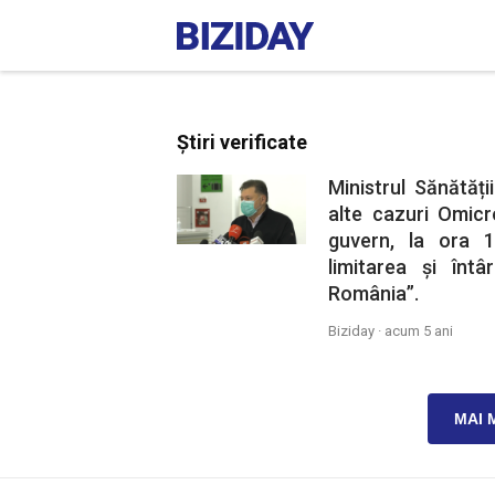
Știri verificate
Ministrul Sănătăți
alte cazuri Omic
guvern, la ora 1
limitarea și întâ
România”.
Biziday ·
acum 5 ani
MAI 