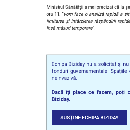
Ministrul Sănătății a mai precizat că la ș
ora 11, “
vom face o analiză rapidă a situ
limitarea și întârzierea răspândirii rapi
însă măsuri temporare”
.
Echipa Biziday nu a solicitat și n
fonduri guvernamentale. Spațiile d
neinvazivă.
Dacă îți place ce facem, poți c
Biziday.
SUSȚINE ECHIPA BIZIDAY