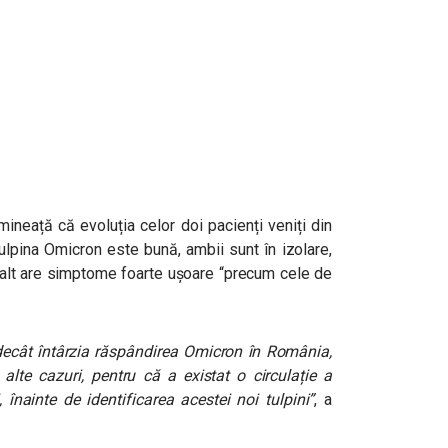
mineață că evoluția celor doi pacienți veniți din
ulpina Omicron este bună, ambii sunt în izolare,
ălalt are simptome foarte ușoare “precum cele de
decât întârzia răspândirea Omicron în România,
 alte cazuri, pentru că a existat o circulație a
 înainte de identificarea acestei noi tulpini”
, a