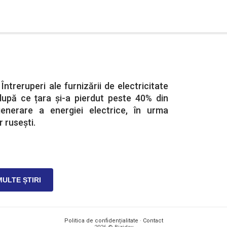
Întreruperi ale furnizării de electricitate
 după ce țara și-a pierdut peste 40% din
enerare a energiei electrice, în urma
rusești.
MULTE ȘTIRI
Politica de confidențialitate
·
Contact