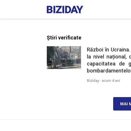
Știri verificate
Război în Ucraina. 
la nivel național,
capacitatea de g
bombardamentelor 
Biziday ·
acum 4 ani
MAI 