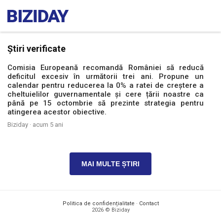
Știri verificate
Comisia Europeană recomandă României să reducă
deficitul excesiv în următorii trei ani. Propune un
calendar pentru reducerea la 0% a ratei de creștere a
cheltuielilor guvernamentale și cere țării noastre ca
până pe 15 octombrie să prezinte strategia pentru
atingerea acestor obiective.
Biziday ·
acum 5 ani
MAI MULTE ȘTIRI
Politica de confidențialitate
·
Contact
2026 © Biziday