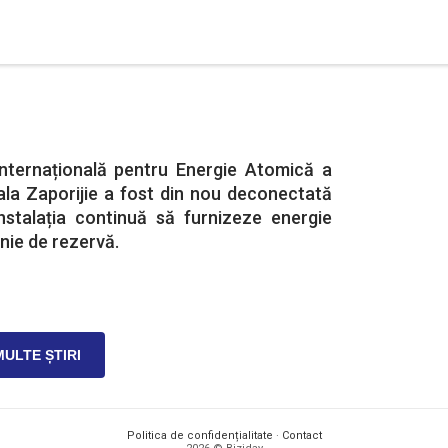
Internațională pentru Energie Atomică a
ala Zaporijie a fost din nou deconectată
instalația continuă să furnizeze energie
inie de rezervă.
MULTE ȘTIRI
Politica de confidențialitate
·
Contact