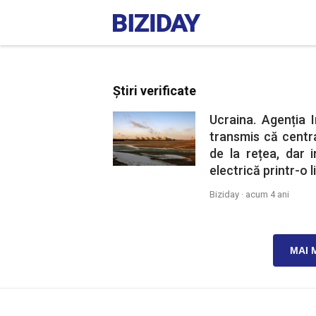
Știri verificate
Ucraina. Agenția 
transmis că centr
de la rețea, dar 
electrică printr-o l
Biziday ·
acum 4 ani
MAI 