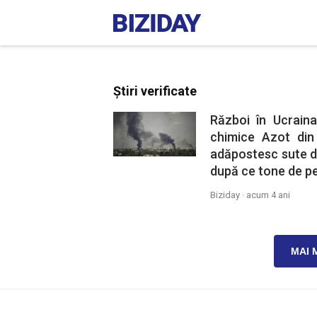
Știri verificate
Război în Ucrain
chimice Azot din
adăpostesc sute de
după ce tone de pe
Biziday ·
acum 4 ani
MAI 