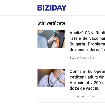
Știri verificate
Analiză CNN. Real
ratele de vaccina
Bulgaria. Problema
de neîncrederea în a
Biziday ·
acum 5 ani
Comisia Europea
cetățenii adulți di
Aproximativ 200 d
doze de vaccin.
Biziday ·
acum 5 ani