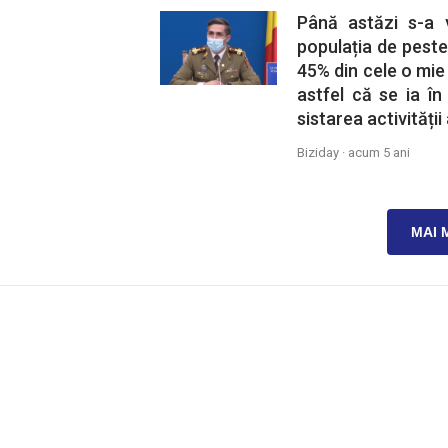
Până astăzi s-a 
populația de peste
45% din cele o mie
astfel că se ia î
sistarea activități
Biziday ·
acum 5 ani
MAI 