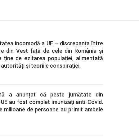
itatea incomodă a UE – discrepanța între
re din Vest față de cele din România și
 ține de ezitarea populației, alimentată
utorități și teoriile conspirației.
nă a anunțat că peste jumătate din
n UE au fost complet imunizați anti-Covid.
e milioane de persoane au primit ambele