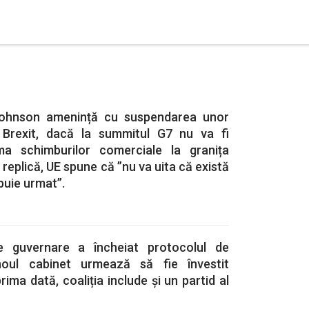
Johnson amenință cu suspendarea unor
l Brexit, dacă la summitul G7 nu va fi
ma schimburilor comerciale la granița
n replică, UE spune că ”nu va uita că există
buie urmat”.
 de guvernare a încheiat protocolul de
noul cabinet urmează să fie învestit
ima dată, coaliția include și un partid al