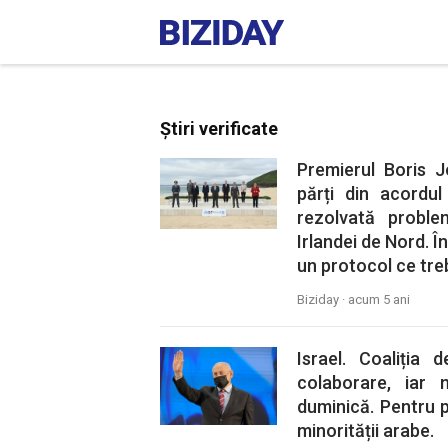
Știri verificate
Premierul Boris 
părți din acordu
rezolvată proble
Irlandei de Nord. Î
un protocol ce tre
Biziday ·
acum 5 ani
Israel. Coaliția
colaborare, iar 
duminică. Pentru pr
minorității arabe.