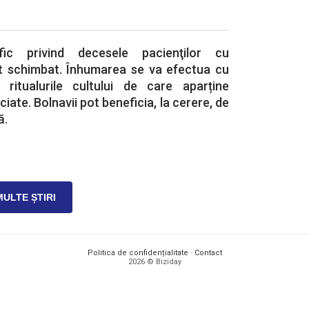
ific privind decesele pacienţilor cu
t schimbat. Înhumarea se va efectua cu
ar ritualurile cultului de care aparține
ciate. Bolnavii pot beneficia, la cerere, de
ă.
MULTE ȘTIRI
Politica de confidențialitate
·
Contact
2026 © Biziday