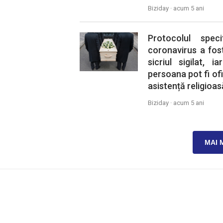
Biziday ·
acum 5 ani
Protocolul spec
coronavirus a fos
sicriul sigilat, i
persoana pot fi ofi
asistență religioas
Biziday ·
acum 5 ani
MAI 