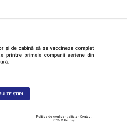
or și de cabină să se vaccineze complet
te printre primele companii aeriene din
ură.
MULTE ȘTIRI
Politica de confidențialitate
·
Contact
2026 © Biziday