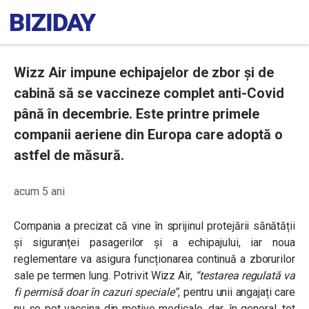
Wizz Air impune echipajelor de zbor și de
cabină să se vaccineze complet anti-Covid
până în decembrie. Este printre primele
companii aeriene din Europa care adoptă o
astfel de măsură.
acum 5 ani
Compania a precizat că vine în sprijinul protejării sănătății
și siguranței pasagerilor și a echipajului, iar noua
reglementare va asigura funcționarea continuă a zborurilor
sale pe termen lung. Potrivit Wizz Air,
“
testarea regulată va
fi permisă doar în cazuri speciale
”
, pentru unii angajați care
nu se pot vaccina din motive medicale, dar, în general, tot