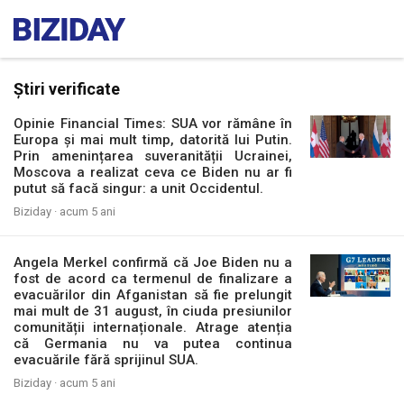
Știri verificate
Opinie Financial Times: SUA vor rămâne în
Europa și mai mult timp, datorită lui Putin.
Prin amenințarea suveranității Ucrainei,
Moscova a realizat ceva ce Biden nu ar fi
putut să facă singur: a unit Occidentul.
Biziday ·
acum 5 ani
Angela Merkel confirmă că Joe Biden nu a
fost de acord ca termenul de finalizare a
evacuărilor din Afganistan să fie prelungit
mai mult de 31 august, în ciuda presiunilor
comunității internaționale. Atrage atenția
că Germania nu va putea continua
evacuările fără sprijinul SUA.
Biziday ·
acum 5 ani