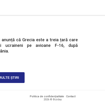
 anunță că Grecia este a treia țară care
ți ucraineni pe avioane F-16, după
ânia.
MULTE ȘTIRI
Politica de confidențialitate
·
Contact
2026 © Biziday