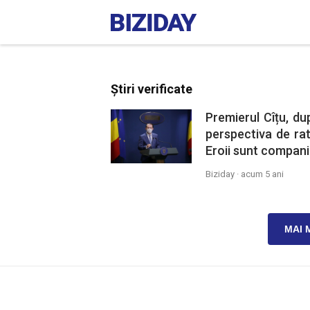
Știri verificate
Premierul Cîțu, d
perspectiva de rat
Eroii sunt companii
Biziday ·
acum 5 ani
MAI 