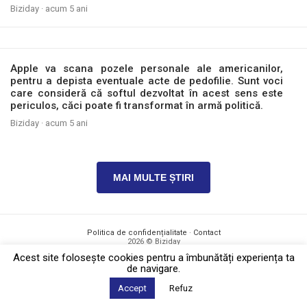
Biziday ·
acum 5 ani
Apple va scana pozele personale ale americanilor,
pentru a depista eventuale acte de pedofilie. Sunt voci
care consideră că softul dezvoltat în acest sens este
periculos, căci poate fi transformat în armă politică.
Biziday ·
acum 5 ani
MAI MULTE ȘTIRI
Politica de confidențialitate
·
Contact
2026 © Biziday
Acest site foloseşte cookies pentru a îmbunătăți experiența ta
de navigare.
Accept
Refuz