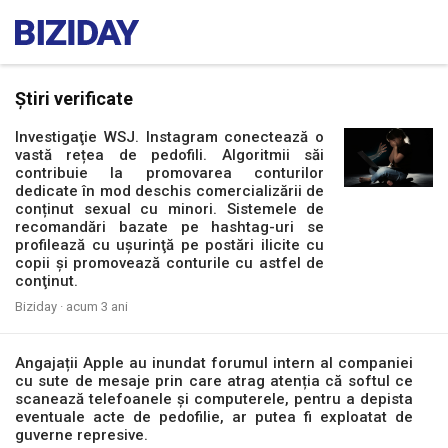
Știri verificate
Investigaţie WSJ. Instagram conectează o
vastă rețea de pedofili. Algoritmii săi
contribuie la promovarea conturilor
dedicate în mod deschis comercializării de
conținut sexual cu minori. Sistemele de
recomandări bazate pe hashtag-uri se
profilează cu uşurinţă pe postări ilicite cu
copii şi promovează conturile cu astfel de
conţinut.
Biziday ·
acum 3 ani
Angajații Apple au inundat forumul intern al companiei
cu sute de mesaje prin care atrag atenția că softul ce
scanează telefoanele și computerele, pentru a depista
eventuale acte de pedofilie, ar putea fi exploatat de
guverne represive.