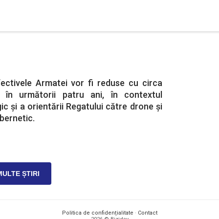
fectivele Armatei vor fi reduse cu circa
, în următorii patru ani, în contextul
c și a orientării Regatului către drone și
ibernetic.
MULTE ȘTIRI
Politica de confidențialitate
·
Contact