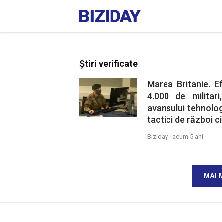
Știri verificate
Marea Britanie. E
4.000 de militari
avansului tehnologi
tactici de război c
Biziday ·
acum 5 ani
MAI 