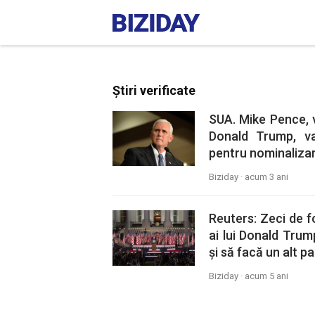
Știri verificate
SUA. Mike Pence, v
Donald Trump, va
pentru nominalizare
Biziday ·
acum 3 ani
Reuters: Zeci de fo
ai lui Donald Trum
și să facă un alt pa
Biziday ·
acum 5 ani