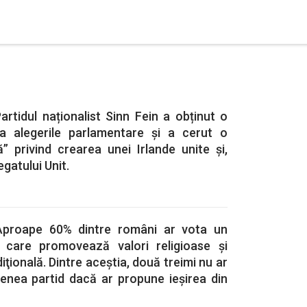
artidul naționalist Sinn Fein a obținut o
 la alegerile parlamentare și a cerut o
” privind crearea unei Irlande unite și,
egatului Unit.
Aproape 60% dintre români ar vota un
t, care promovează valori religioase şi
diţională. Dintre aceștia, două treimi nu ar
nea partid dacă ar propune ieșirea din