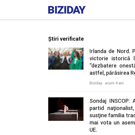
Știri verificate
Irlanda de Nord. P
victorie istorică
“dezbatere onestă
astfel, părăsirea R
Biziday ·
acum 4 ani
Sondaj INSCOP: 
partid naţionalis
susţine familia tra
mai vota un aseme
UE.