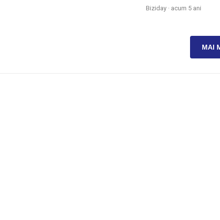
Biziday ·
acum 5 ani
MAI 