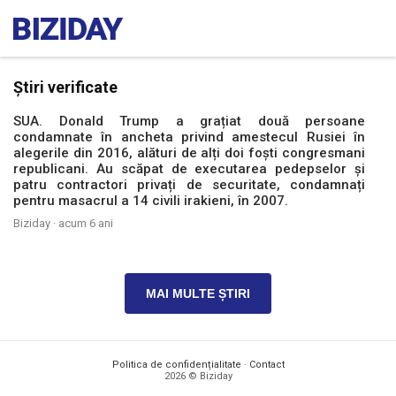
Știri verificate
SUA. Donald Trump a grațiat două persoane
condamnate în ancheta privind amestecul Rusiei în
alegerile din 2016, alături de alți doi foști congresmani
republicani. Au scăpat de executarea pedepselor și
patru contractori privați de securitate, condamnați
pentru masacrul a 14 civili irakieni, în 2007.
Biziday ·
acum 6 ani
MAI MULTE ȘTIRI
Politica de confidențialitate
·
Contact
2026 © Biziday