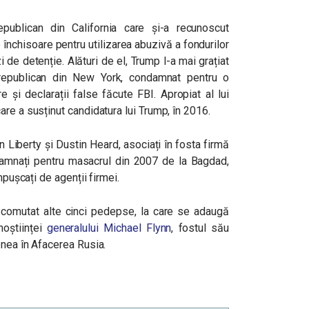
ublican din California care și-a recunoscut
 închisoare pentru utilizarea abuzivă a fondurilor
 de detenție. Alături de el, Trump l-a mai grațiat
 republican din New York, condamnat pentru o
e și declarații false făcute FBI. Apropiat al lui
re a susținut candidatura lui Trump, în 2016.
n Liberty și Dustin Heard, asociați în fosta firmă
amnați pentru masacrul din 2007 de la Bagdad,
mpușcați de agenții firmei.
 a comutat alte cinci pedepse, la care se adaugă
noștiinței
generalului Michael Flynn
, fostul său
enea în Afacerea Rusia.