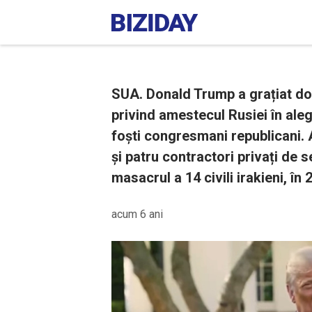
SUA. Donald Trump a grațiat d
privind amestecul Rusiei în alege
foști congresmani republicani.
și patru contractori privați de 
masacrul a 14 civili irakieni, în 
acum 6 ani