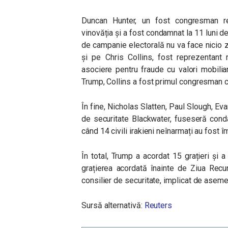
Duncan Hunter, un fost congresman rep
vinovăția și a fost condamnat la 11 luni de
de campanie electorală nu va face nicio zi
și pe Chris Collins, fost reprezentant
asociere pentru fraude cu valori mobiliar
Trump, Collins a fost primul congresman ca
În fine, Nicholas Slatten, Paul Slough, Eva
de securitate Blackwater, fuseseră cond
când 14 civili irakieni neînarmați au fost î
În total, Trump a acordat 15 grațieri și
grațierea acordată înainte de Ziua Recu
consilier de securitate, implicat de asem
Sursă alternativă:
Reuters