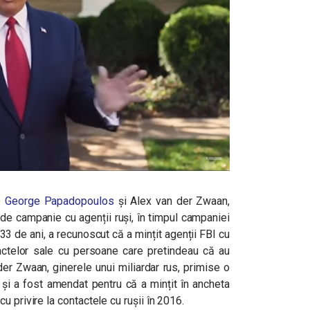
e
George Papadopoulos
și Alex van der Zwaan,
 de campanie cu agenții ruși, în timpul campaniei
3 de ani, a recunoscut că a mințit agenții FBI cu
tactelor sale cu persoane care pretindeau că au
 der Zwaan, ginerele unui miliardar rus, primise o
și a fost amendat pentru că a mințit în ancheta
 privire la contactele cu rușii în 2016.