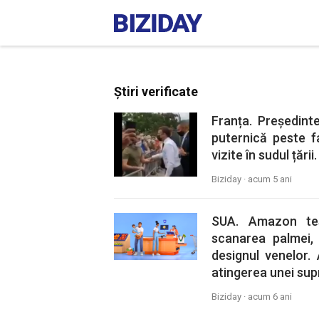
Știri verificate
Franța. Președin
puternică peste fa
vizite în sudul țăr
Biziday ·
acum 5 ani
SUA. Amazon tes
scanarea palmei, 
designul venelor.
atingerea unei sup
Biziday ·
acum 6 ani