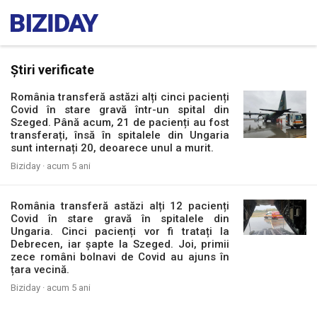
Știri verificate
România transferă astăzi alți cinci pacienți
Covid în stare gravă într-un spital din
Szeged. Până acum, 21 de pacienți au fost
transferați, însă în spitalele din Ungaria
sunt internați 20, deoarece unul a murit.
Biziday ·
acum 5 ani
România transferă astăzi alți 12 pacienți
Covid în stare gravă în spitalele din
Ungaria. Cinci pacienți vor fi tratați la
Debrecen, iar șapte la Szeged. Joi, primii
zece români bolnavi de Covid au ajuns în
țara vecină.
Biziday ·
acum 5 ani