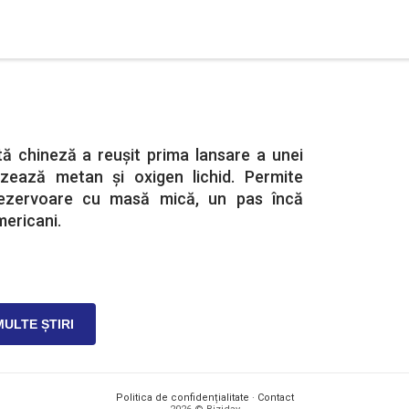
ă chineză a reușit prima lansare a unei
izează metan şi oxigen lichid. Permite
rezervoare cu masă mică, un pas încă
mericani.
MULTE ȘTIRI
Politica de confidențialitate
·
Contact