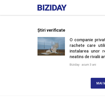
Știri verificate
O companie privat
rachete care util
instalarea unor 
neatins de rivalii a
Biziday ·
acum 3 ani
MAI 