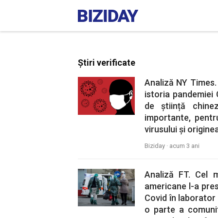
Știri verificate
Analiză NY Times.
istoria pandemiei 
de știință chine
importante, pentr
virusului și origine
Biziday ·
acum 3 ani
Analiză FT. Cel m
americane l-a pres
Covid în laborator 
o parte a comunită