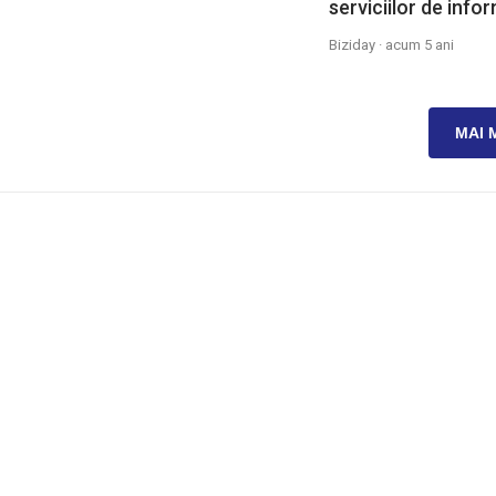
serviciilor de infor
Biziday ·
acum 5 ani
MAI 