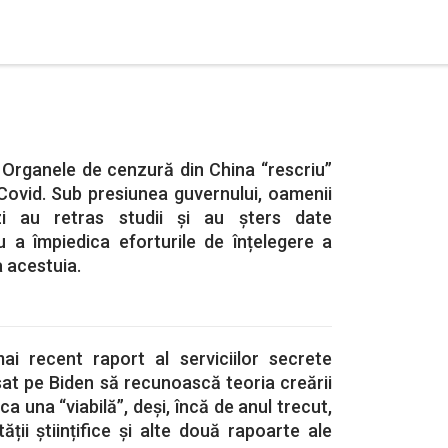
 Organele de cenzură din China “rescriu”
Covid. Sub presiunea guvernului, oamenii
zi au retras studii și au șters date
u a împiedica eforturile de înțelegere a
a acestuia.
ai recent raport al serviciilor secrete
at pe Biden să recunoască teoria creării
ca una “viabilă”, deși, încă de anul trecut,
ții științifice și alte două rapoarte ale