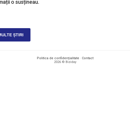
mații o susțineau.
MULTE ȘTIRI
Politica de confidențialitate
·
Contact
2026 © Biziday