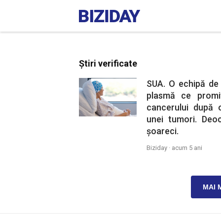
Știri verificate
SUA. O echipă de 
plasmă ce promi
cancerului după o
unei tumori. Deo
șoareci.
Biziday ·
acum 5 ani
MAI 