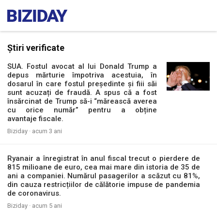
Știri verificate
SUA. Fostul avocat al lui Donald Trump a
depus mărturie împotriva acestuia, în
dosarul în care fostul președinte și fiii săi
sunt acuzați de fraudă. A spus că a fost
însărcinat de Trump să-i “mărească averea
cu orice număr” pentru a obține
avantaje fiscale.
Biziday ·
acum 3 ani
Ryanair a înregistrat în anul fiscal trecut o pierdere de
815 milioane de euro, cea mai mare din istoria de 35 de
ani a companiei. Numărul pasagerilor a scăzut cu 81%,
din cauza restricțiilor de călătorie impuse de pandemia
de coronavirus.
Biziday ·
acum 5 ani