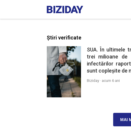
Știri verificate
SUA. În ultimele t
trei milioane de 
infectărilor rapor
sunt copleșite de 
Biziday ·
acum 6 ani
MAI 