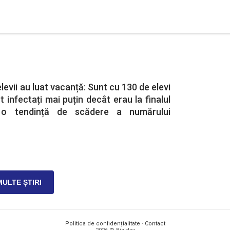
elevii au luat vacanță: Sunt cu 130 de elevi
 infectați mai puțin decât erau la finalul
 o tendință de scădere a numărului
MULTE ȘTIRI
Politica de confidențialitate
·
Contact