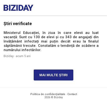
Știri verificate
Ministerul Educației, în ziua în care elevii au luat
vacanță: Sunt cu 130 de elevi și cu 343 de angajați din
învățământ infectați mai puțin decât erau la finalul
săptămânii trecute. Constatăm o tendință de scădere a
numărului infectărilor.
Biziday ·
acum 5 ani
MAI MULTE ȘTIRI
Politica de confidențialitate
·
Contact
2026 © Biziday