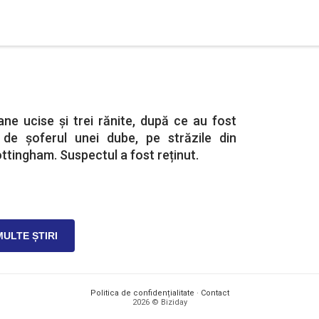
ane ucise și trei rănite, după ce au fost
t de șoferul unei dube, pe străzile din
ottingham. Suspectul a fost reținut.
MULTE ȘTIRI
Politica de confidențialitate
·
Contact
2026 © Biziday