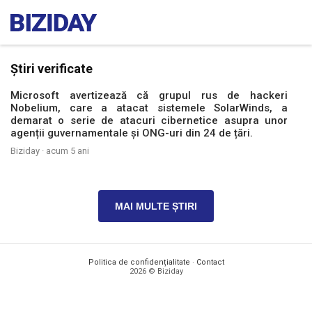
Știri verificate
Microsoft avertizează că grupul rus de hackeri
Nobelium, care a atacat sistemele SolarWinds, a
demarat o serie de atacuri cibernetice asupra unor
agenții guvernamentale și ONG-uri din 24 de țări.
Biziday ·
acum 5 ani
MAI MULTE ȘTIRI
Politica de confidențialitate
·
Contact
2026 © Biziday