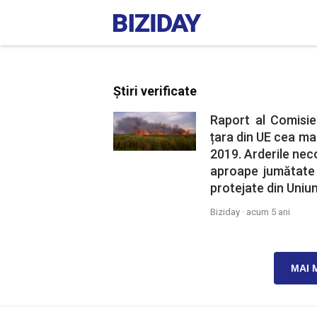
Știri verificate
Raport al Comisie
țara din UE cea mai
2019. Arderile nec
aproape jumătate d
protejate din Uniun
Biziday ·
acum 5 ani
MAI 