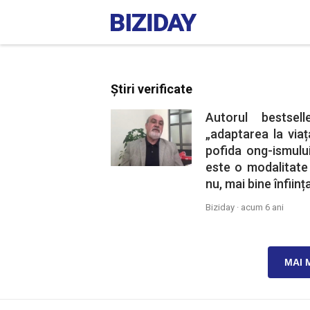
Știri verificate
Autorul bestsel
„adaptarea la viaț
pofida ong-ismului
este o modalitate
nu, mai bine înființa
Biziday ·
acum 6 ani
MAI 