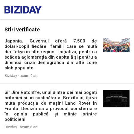
Știri verificate
Japonia. Guvernul oferă 7.500 de
dolari/copil fiecărei familii care se mută
din Tokyo în alte regiuni. Inițiativa, pentru a
scădea aglomerația din capitală și pentru a
diminua criza demografică din alte zone
slab populate.
Biziday ·
acum 4 ani
Sir Jim Ratcliffe, unul dintre cei mai bogați
britanici și un susținător al Brexitului, își va
muta producția de mașini Land Rover în
Franța. Decizia sa a provocat consternare
în opinia publică și mânie printre
politicieni.
Biziday ·
acum 6 ani