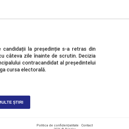
e candidații la președinție s-a retras din
cu câteva zile înainte de scrutin. Decizia
ncipalului contracandidat al președintelui
ga cursa electorală.
MULTE ȘTIRI
Politica de confidențialitate
·
Contact