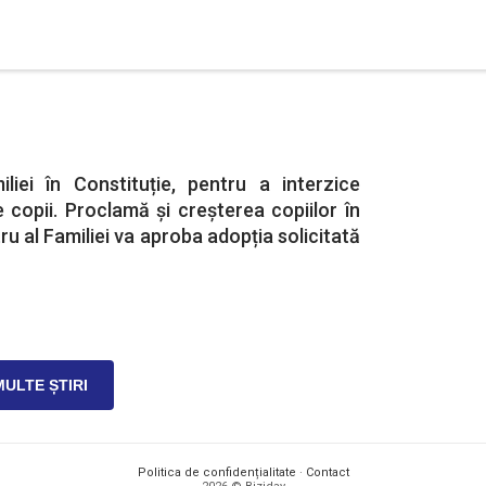
iliei în Constituție, pentru a interzice
 copii. Proclamă și creșterea copiilor în
tru al Familiei va aproba adopția solicitată
MULTE ȘTIRI
Politica de confidențialitate
·
Contact