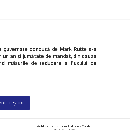
de guvernare condusă de Mark Rutte s-a
r un an și jumătate de mandat, din cauza
vind măsurile de reducere a fluxului de
MULTE ȘTIRI
Politica de confidențialitate
·
Contact