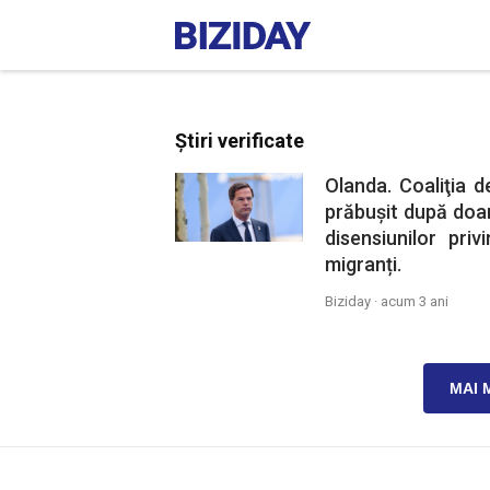
Știri verificate
Olanda. Coaliţia 
prăbușit după doa
disensiunilor pri
migranți.
Biziday ·
acum 3 ani
MAI 