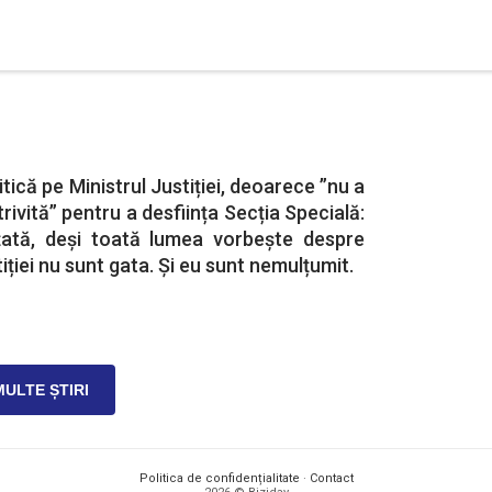
itică pe Ministrul Justiției, deoarece ”nu a
rivită” pentru a desființa Secția Specială:
țată, deși toată lumea vorbește despre
stiției nu sunt gata. Și eu sunt nemulțumit.
MULTE ȘTIRI
Politica de confidențialitate
·
Contact