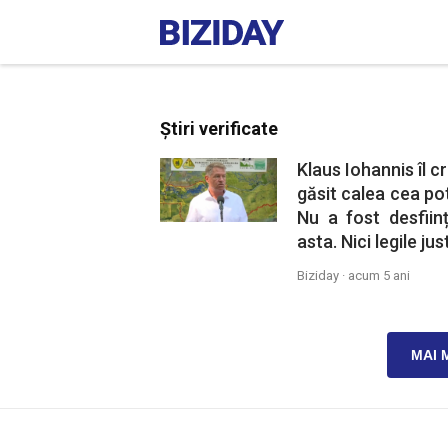
Știri verificate
Klaus Iohannis îl cr
găsit calea cea pot
Nu a fost desfiin
asta. Nici legile ju
Biziday ·
acum 5 ani
MAI 