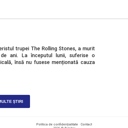
eristul trupei The Rolling Stones, a murit
de ani. La începutul lunii, suferise o
rgicală, însă nu fusese menționată cauza
MULTE ȘTIRI
Politica de confidențialitate
·
Contact