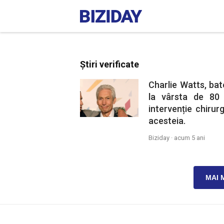
Știri verificate
Charlie Watts, bat
la vârsta de 80 
intervenție chiru
acesteia.
Biziday ·
acum 5 ani
MAI 