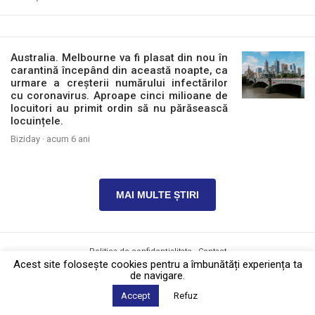
Australia. Melbourne va fi plasat din nou în
carantină începând din această noapte, ca
urmare a creșterii numărului infectărilor
cu coronavirus. Aproape cinci milioane de
locuitori au primit ordin să nu părăsească
locuințele.
Biziday ·
acum 6 ani
MAI MULTE ȘTIRI
Politica de confidențialitate
·
Contact
2026 © Biziday
Acest site foloseşte cookies pentru a îmbunătăți experiența ta
de navigare.
Accept
Refuz