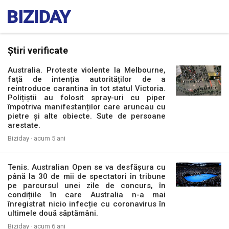
Știri verificate
Australia. Proteste violente la Melbourne,
față de intenția autorităților de a
reintroduce carantina în tot statul Victoria.
Polițiștii au folosit spray-uri cu piper
împotriva manifestanților care aruncau cu
pietre și alte obiecte. Sute de persoane
arestate.
Biziday ·
acum 5 ani
Tenis. Australian Open se va desfășura cu
până la 30 de mii de spectatori în tribune
pe parcursul unei zile de concurs, în
condițiile în care Australia n-a mai
înregistrat nicio infecție cu coronavirus în
ultimele două săptămâni.
Biziday ·
acum 6 ani