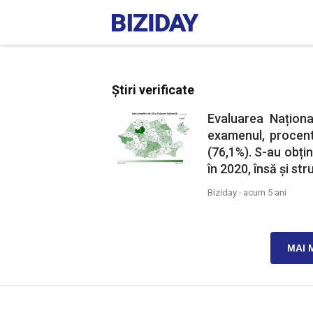
Știri verificate
Evaluarea Naționa
examenul, procent
(76,1%). S-au obți
în 2020, însă și st
Biziday ·
acum 5 ani
MAI 