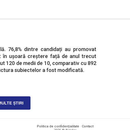
lă. 76,8% dintre candidați au promovat
 în ușoară creștere față de anul trecut
nut 120 de medii de 10, comparativ cu 892
ructura subiectelor a fost modificată.
MULTE ȘTIRI
Politica de confidențialitate
·
Contact