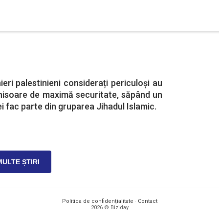
ieri palestinieni considerați periculoși au
chisoare de maximă securitate, săpând un
 ei fac parte din gruparea Jihadul Islamic.
MULTE ȘTIRI
Politica de confidențialitate
·
Contact
2026 © Biziday