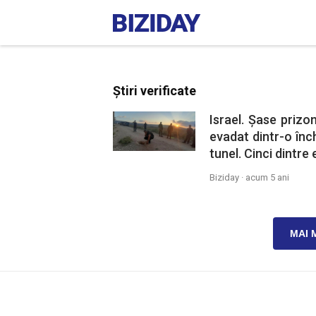
Știri verificate
Israel. Șase prizon
evadat dintr-o în
tunel. Cinci dintre
Biziday ·
acum 5 ani
MAI 