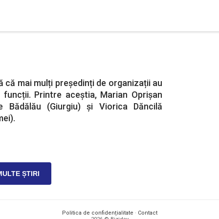
 că mai mulți președinți de organizații au
 funcții. Printre aceștia, Marian Oprișan
e Bădălău (Giurgiu) și Viorica Dăncilă
ei).
MULTE ȘTIRI
Politica de confidențialitate
·
Contact