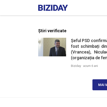
Știri verificate
Șeful PSD confirmă
fost schimbați din
(Vrancea), Nicula
(organizația de fem
Biziday ·
acum 6 ani
MAI 