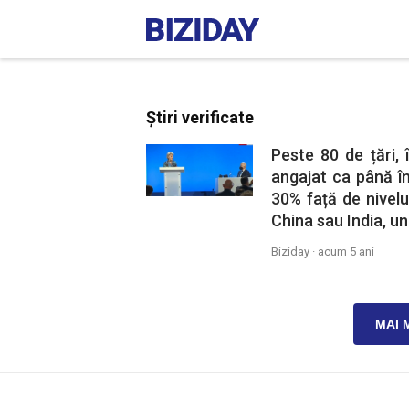
Știri verificate
Peste 80 de țări, 
angajat ca până î
30% față de nivelu
China sau India, un
Biziday ·
acum 5 ani
MAI 