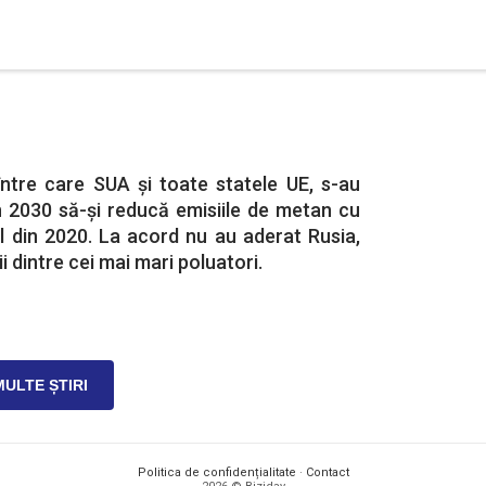
între care SUA și toate statele UE, s-au
n 2030 să-și reducă emisiile de metan cu
l din 2020. La acord nu au aderat Rusia,
ii dintre cei mai mari poluatori.
MULTE ȘTIRI
Politica de confidențialitate
·
Contact