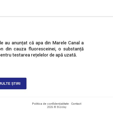
ile au anunțat că apa din Marele Canal a
n din cauza fluoresceinei, o substanță
pentru testarea rețelelor de apă uzată.
MULTE ȘTIRI
Politica de confidențialitate
·
Contact
2026 © Biziday