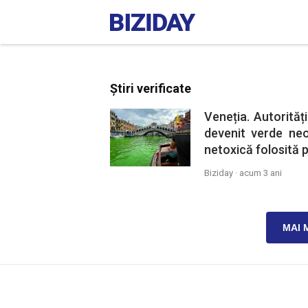
Știri verificate
Veneția. Autorităț
devenit verde neo
netoxică folosită 
Biziday ·
acum 3 ani
MAI 