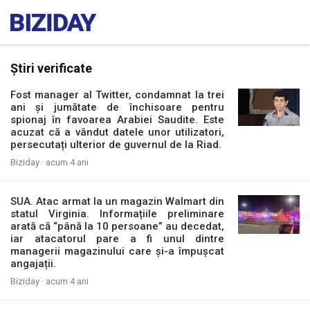
Știri verificate
Fost manager al Twitter, condamnat la trei
ani și jumătate de închisoare pentru
spionaj în favoarea Arabiei Saudite. Este
acuzat că a vândut datele unor utilizatori,
persecutați ulterior de guvernul de la Riad.
Biziday ·
acum 4 ani
SUA. Atac armat la un magazin Walmart din
statul Virginia. Informațiile preliminare
arată că “până la 10 persoane” au decedat,
iar atacatorul pare a fi unul dintre
managerii magazinului care și-a împușcat
angajații.
Biziday ·
acum 4 ani