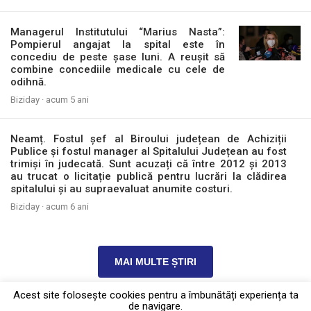
Managerul Institutului “Marius Nasta”:
Pompierul angajat la spital este în
concediu de peste șase luni. A reușit să
combine concediile medicale cu cele de
odihnă.
Biziday ·
acum 5 ani
Neamț. Fostul șef al Biroului județean de Achiziții
Publice și fostul manager al Spitalului Județean au fost
trimiși în judecată. Sunt acuzați că între 2012 și 2013
au trucat o licitație publică pentru lucrări la clădirea
spitalului și au supraevaluat anumite costuri.
Biziday ·
acum 6 ani
MAI MULTE ȘTIRI
Acest site foloseşte cookies pentru a îmbunătăți experiența ta
de navigare.