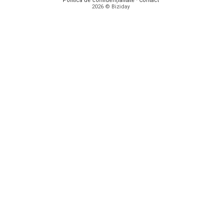
Politica de confidențialitate
·
Contact
2026 © Biziday