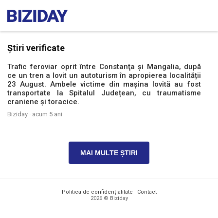
Știri verificate
Trafic feroviar oprit între Constanţa şi Mangalia, după
ce un tren a lovit un autoturism în apropierea localității
23 August. Ambele victime din mașina lovită au fost
transportate la Spitalul Județean, cu traumatisme
craniene și toracice.
Biziday ·
acum 5 ani
MAI MULTE ȘTIRI
Politica de confidențialitate
·
Contact
2026 © Biziday