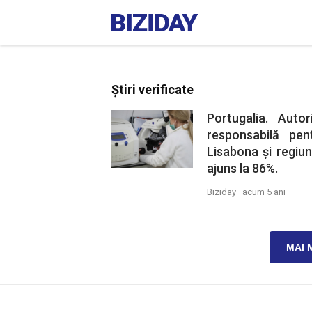
Știri verificate
Portugalia. Auto
responsabilă pe
Lisabona și regiun
ajuns la 86%.
Biziday ·
acum 5 ani
MAI 