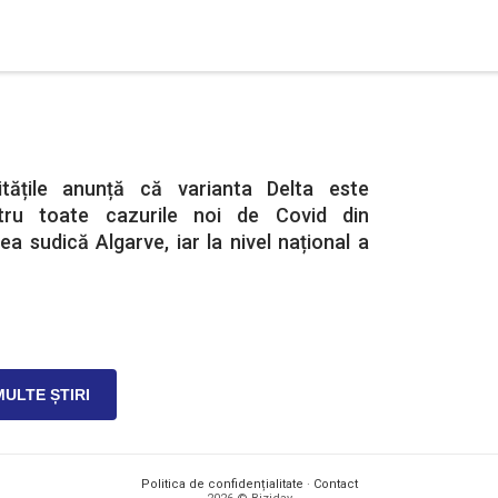
ritățile anunță că varianta Delta este
ntru toate cazurile noi de Covid din
ea sudică Algarve, iar la nivel național a
MULTE ȘTIRI
Politica de confidențialitate
·
Contact