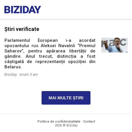
Știri verificate
Parlamentul European i-a acordat
opozantului rus Aleksei Navalnîi “Premiul
Saharov”, pentru apărarea libertății de
gândire. Anul trecut, distincția a fost
câștigată de reprezentanții opoziției din
Belarus.
Biziday ·
acum 5 ani
MAI MULTE ȘTIRI
Politica de confidențialitate
·
Contact
2026 © Biziday